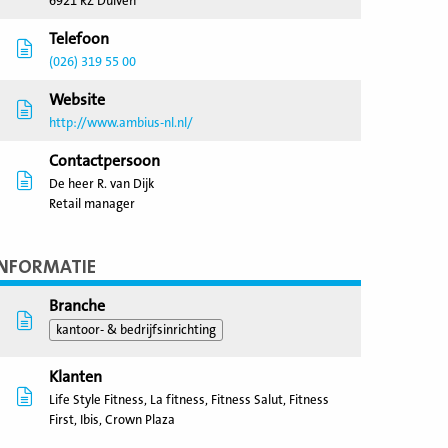
6921 RZ Duiven
Telefoon
(026) 319 55 00
Website
http://www.ambius-nl.nl/
Contactpersoon
De heer R. van Dijk
Retail manager
INFORMATIE
Branche
kantoor- & bedrijfsinrichting
Klanten
Life Style Fitness, La fitness, Fitness Salut, Fitness
First, Ibis, Crown Plaza