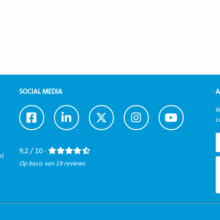
SOCIAL MEDIA
A
W
Ga
Ga
Ga
Ga
Ga
c
naar
naar
naar
naar
naar
Facebook
LinkedIn
Twitter
Instagram
Youtube
9,2 / 10 -
el
Op basis van 19 reviews