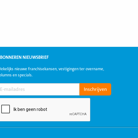
BONNEREN NIEUWSBRIEF
ekelijks nieuwe franchisekansen, vestigingen ter overname,
olumns en specials.