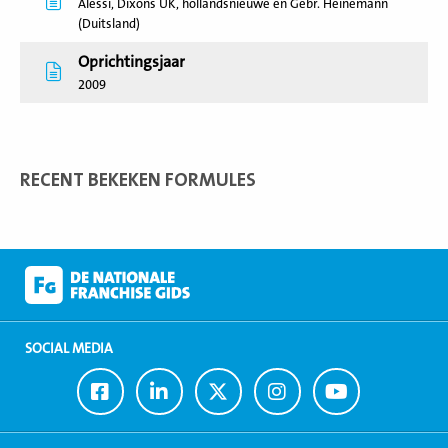
Alessi, Dixons UK, hollandsnieuwe en Gebr. Heinemann
(Duitsland)
Oprichtingsjaar
2009
RECENT BEKEKEN FORMULES
SOCIAL MEDIA
Ga
Ga
Ga
Ga
Ga
naar
naar
naar
naar
naar
Facebook
LinkedIn
Twitter
Instagram
Youtube