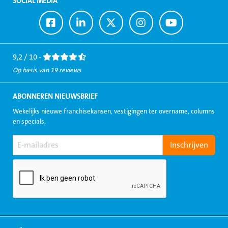
SOCIAL MEDIA
Ga
Ga
Ga
Ga
Ga
naar
naar
naar
naar
naar
Facebook
LinkedIn
Twitter
Instagram
Youtube
9,2 / 10 -
Op basis van 19 reviews
ABONNEREN NIEUWSBRIEF
Wekelijks nieuwe franchisekansen, vestigingen ter overname, columns
en specials.