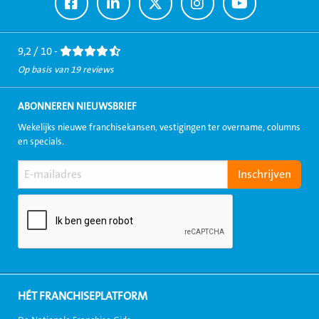
Ga
Ga
Ga
Ga
Ga
naar
naar
naar
naar
naar
Facebook
LinkedIn
Twitter
Instagram
Youtube
9,2 / 10 -
Op basis van 19 reviews
ABONNEREN NIEUWSBRIEF
Wekelijks nieuwe franchisekansen, vestigingen ter overname, columns
en specials.
HÉT FRANCHISEPLATFORM