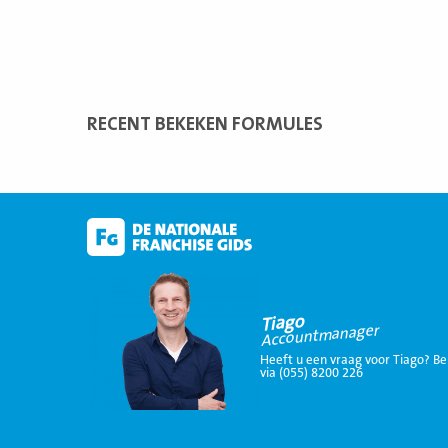
RECENT BEKEKEN FORMULES
Tiago
Accountmanager
Heeft u een vraag voor Tiago? Be
via (055) 8200 226