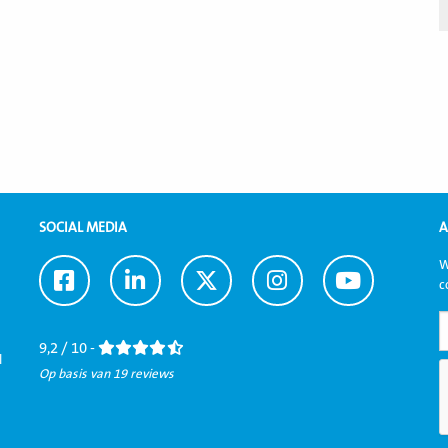
SOCIAL MEDIA
A
W
Ga
Ga
Ga
Ga
Ga
c
naar
naar
naar
naar
naar
Facebook
LinkedIn
Twitter
Instagram
Youtube
9,2 / 10 -
l
Op basis van 19 reviews