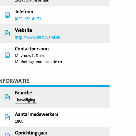
1019 AK Amsterdam
Telefoon
(020) 651 61 71
Website
http://www.chubbvarel.nl/
Contactpersoon
Mevrouw L. Duin
Marketingcommunicatie co
INFORMATIE
Branche
beveiliging
Aantal medewerkers
1800
Oprichtingsjaar