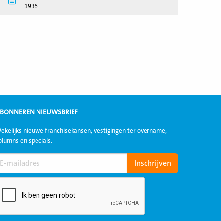
1935
BONNEREN NIEUWSBRIEF
ekelijks nieuwe franchisekansen, vestigingen ter overname,
olumns en specials.