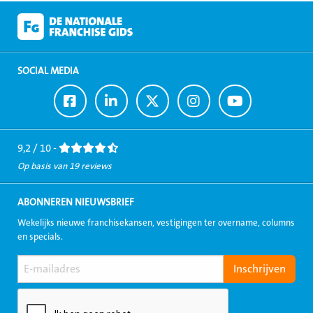
SOCIAL MEDIA
Ga
Ga
Ga
Ga
Ga
naar
naar
naar
naar
naar
Facebook
LinkedIn
Twitter
Instagram
Youtube
9,2 / 10 -
Op basis van 19 reviews
ABONNEREN NIEUWSBRIEF
Wekelijks nieuwe franchisekansen, vestigingen ter overname, columns
en specials.