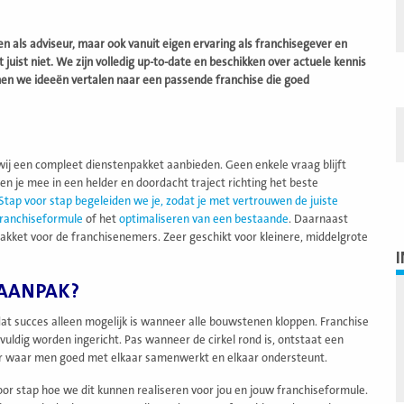
en als adviseur, maar ook vanuit eigen ervaring als franchisegever en
ist niet. We zijn volledig up-to-date en beschikken over actuele kennis
nen we ideeën vertalen naar een passende franchise die goed
j een compleet dienstenpakket aanbieden. Geen enkele vraag blijft
 je mee in een helder en doordacht traject richting het beste
Stap voor stap begeleiden we je, zodat je met vertrouwen de juiste
ranchiseformule
of het
optimaliseren van een bestaande
. Daarnaast
gspakket voor de franchisenemers. Zeer geschikt voor kleinere, middelgrote
LAANPAK?
dat succes alleen mogelijk is wanneer alle bouwstenen kloppen. Franchise
uldig worden ingericht. Pas wanneer de cirkel rond is, ontstaat een
er waar men goed met elkaar samenwerkt en elkaar ondersteunt.
voor stap hoe we dit kunnen realiseren voor jou en jouw franchiseformule.