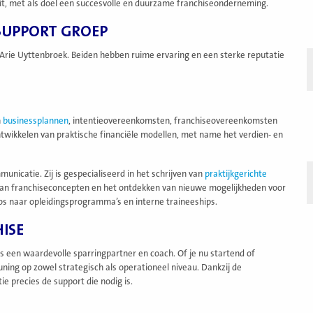
it, met als doel een succesvolle en duurzame franchiseonderneming.
 SUPPORT GROEP
Arie Uyttenbroek. Beiden hebben ruime ervaring en een sterke reputatie
n
businessplannen
, intentieovereenkomsten, franchiseovereenkomsten
ntwikkelen van praktische financiële modellen, met name het verdien- en
unicatie. Zij is gespecialiseerd in het schrijven van
praktijkgerichte
an franchiseconcepten en het ontdekken van nieuwe mogelijkheden voor
oos naar opleidingsprogramma’s en interne traineeships.
ISE
s een waardevolle sparringpartner en coach. Of je nu startend of
ning op zowel strategisch als operationeel niveau. Dankzij de
e precies de support die nodig is.