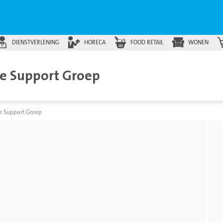
DIENSTVERLENING
HORECA
FOOD RETAIL
WONEN
se Support Groep
e Support Groep
Beki
foto