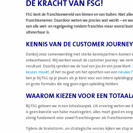
DE KRACHT VAN FSG!
FSG kent de franchisewereld van binnen en van buiten. Niet alle
franchisenemer. Daardoor weten we precies wat werkt – en wat ju
van alle wet- en regelgeving rondom franchise maar vooral kun
uitvoerbaar is.
KENNIS VAN DE CUSTOMER JOURNEY
Dankzij onze samenwerking met sterke kennispartners kunnen wi
onbeantwoord. Wij werken vanuit de customer journey: we nemen
resultaat. Daarbij spreken we de taal van jou én van jouw klant.
keuzes maakt
, of het nu gaat om het opzetten van een
nieuwe f
ben je bij FSG op je plaats als je kiest voor een intern opleidin
en grote formules die nog geen eigen opleiding hebben.
WAAROM KIEZEN VOOR EEN TOTAA
Bij FSG geloven we in een totaalaanpak. Uit ervaring weten we 
is geen kwestie van halve maatregelen; alles moet goed en zorgv
stevig fundament voor zowel franchisegever als franchisenem
Tijdens de brainstorm-, en strategische sessies kijken we stap 