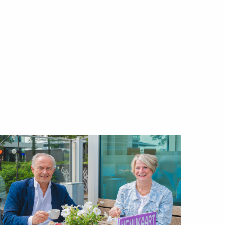
ees
eer