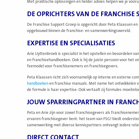
Met praktische oplossingen en helder advies helpen we je vooru
DE OPRICHTERS VAN DE FRANCHISE
De Franchise Support Groep is opgericht door Peta Klaassen en 
opgebouwd binnen de franchise- en samenwerkingswereld.
EXPERTISE EN SPECIALISATIES
Arie Uyttenbroek is specialist in het opstellen en beoordelen va
en franchisehandboeken. Ook is hij de juiste persoon voor het o
feemodel voor franchisenemers en franchisegevers.
Peta Klaassen richt zich voornamelijk op interne en externe comm
handboeken
en franchise manuals. Met name het ontwikkelen v
de formule is haar expertise. Ook vertaalt zij formules moeitel
JOUW SPARRINGPARTNER IN FRANCH
Peta en Arie zijn voor zowel franchisegevers als franchisenemer
ervaren franchisegever bent: het team van FSG! biedt ondersteu
samenwerking met diverse kennispartners ontvangt iedere relati
DIRECT CONTACT