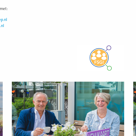
 met:
p.nl
.nl
Lees
L
meer
m