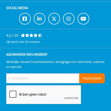
SOCIAL MEDIA
Ga
Ga
Ga
Ga
Ga
naar
naar
naar
naar
naar
Facebook
LinkedIn
Twitter
Instagram
Youtube
9,2 / 10 -
Op basis van 19 reviews
ABONNEREN NIEUWSBRIEF
Wekelijks nieuwe franchisekansen, vestigingen ter overname, columns
en specials.