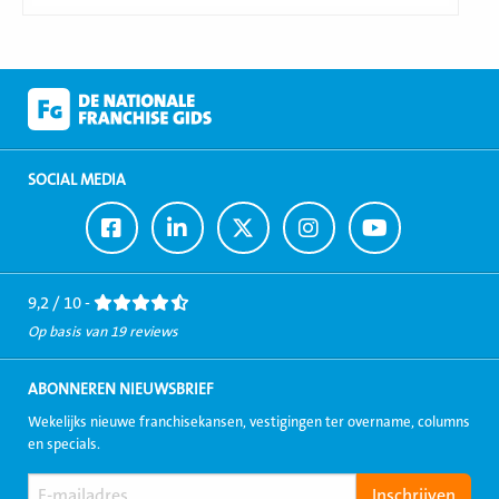
SOCIAL MEDIA
Ga
Ga
Ga
Ga
Ga
naar
naar
naar
naar
naar
Facebook
LinkedIn
Twitter
Instagram
Youtube
9,2 / 10 -
Op basis van 19 reviews
ABONNEREN NIEUWSBRIEF
Wekelijks nieuwe franchisekansen, vestigingen ter overname, columns
en specials.