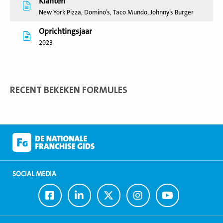
Klanten
New York Pizza, Domino’s, Taco Mundo, Johnny’s Burger
Oprichtingsjaar
2023
RECENT BEKEKEN FORMULES
SOCIAL MEDIA
Ga
Ga
Ga
Ga
Ga
naar
naar
naar
naar
naar
Facebook
LinkedIn
Twitter
Instagram
Youtube