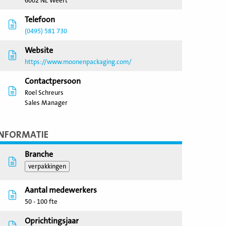
6002 NL Weert
Telefoon
(0495) 581 730
Website
https://www.moonenpackaging.com/
Contactpersoon
Roel Schreurs
Sales Manager
INFORMATIE
Branche
verpakkingen
Aantal medewerkers
50 - 100 fte
Oprichtingsjaar