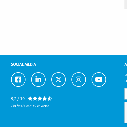
SOCIAL MEDIA
A
W
Ga
Ga
Ga
Ga
Ga
c
naar
naar
naar
naar
naar
Facebook
LinkedIn
Twitter
Instagram
Youtube
9,2 / 10 -
Op basis van 19 reviews