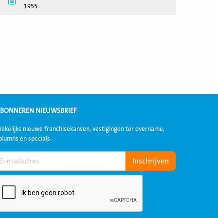
1955
BONNEREN NIEUWSBRIEF
ekelijks nieuwe franchisekansen, vestigingen ter overname,
olumns en specials.