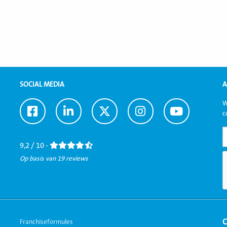
SOCIAL MEDIA
A
W
Ga
Ga
Ga
Ga
Ga
c
naar
naar
naar
naar
naar
Facebook
LinkedIn
Twitter
Instagram
Youtube
9,2 / 10 -
Op basis van 19 reviews
Franchiseformules