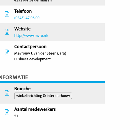
4191 PN Geldermalsen
Telefoon
(0345) 47 06 00
Website
http://www.mvro.nl/
Contactpersoon
Mevrouw J. van der Steen (Jara)
Business development
INFORMATIE
Branche
winkelinrichting & interieurbouw
Aantal medewerkers
51