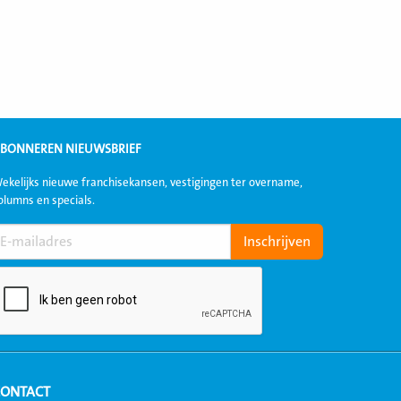
BONNEREN NIEUWSBRIEF
ekelijks nieuwe franchisekansen, vestigingen ter overname,
olumns en specials.
CONTACT