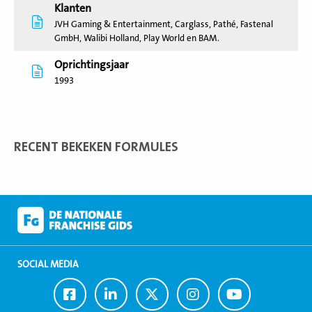
Klanten
JVH Gaming & Entertainment, Carglass, Pathé, Fastenal
GmbH, Walibi Holland, Play World en BAM.
Oprichtingsjaar
1993
RECENT BEKEKEN FORMULES
SOCIAL MEDIA
Ga
Ga
Ga
Ga
Ga
naar
naar
naar
naar
naar