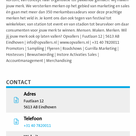
Kortom, van concept naar organisatie tot pakkende glimlach: wij maken
jouw merk. We versterken merken op het gebied van marketing en sales
én gaan met meer dan 350 merkambassadeurs voor deze prachtige
merken het veld in. Je komt ons dan ook tegen van festival tot
winkelvloer, van station tot event en van stadion tot beursvloer om daar
consumenten voor jouw merk te winnen. Mensen. Maken. Merken. Wil
jij jouw merk ook op laten vallen? Opvallers | Fuutlaan 12 | 5613 AB
Eindhoven | info@opvallers.nl | www.opvallers.nl | +31 40 7820011
Promotors | Sampliing | Flyeren | Roadshows | Gurrilla Marketing |
Hostesses | Bewustwording | Instore Activaties Sales |
Accountmanagement | Merchandising
CONTACT
Adres
Fuutlaan 12
5613 AB Eindhoven
Telefoon
+31 40 7820011