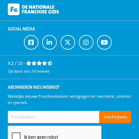
SOCIAL MEDIA
Ga
Ga
Ga
Ga
Ga
naar
naar
naar
naar
naar
Facebook
LinkedIn
Twitter
Instagram
Youtube
9,2 / 10 -
Op basis van 19 reviews
ABONNEREN NIEUWSBRIEF
Wekelijks nieuwe franchisekansen, vestigingen ter overname, columns
en specials.