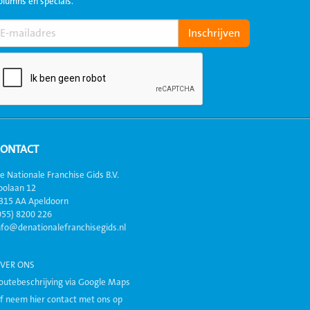
olumns en specials.
CONTACT
e Nationale Franchise Gids B.V.
oolaan 12
315 AA Apeldoorn
055) 8200 226
nfo@denationalefranchisegids.nl
VER ONS
outebeschrijving via Google Maps
f neem hier contact met ons op