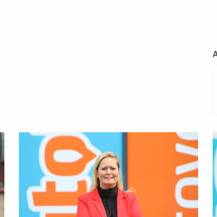
L
m
Lees
L
meer
m