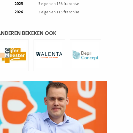
2025
3 eigen en 136 franchise
2026
3 eigen en 115 franchise
ANDEREN BEKEKEN OOK
ees
Lees
Lees
eer
meer
meer
ees
eer