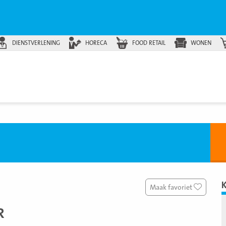
DIENSTVERLENING
HORECA
FOOD RETAIL
WONEN
Maak favoriet
R