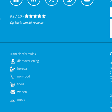
c
naar
naar
naar
naar
naar
Facebook
LinkedIn
Twitter
Instagram
Youtube
9,2 / 10 -
l
Op basis van 19 reviews
Franchiseformules
dienstverlening
D
L
horeca
7
non-food
(
i
food
wonen
O
mode
R
O