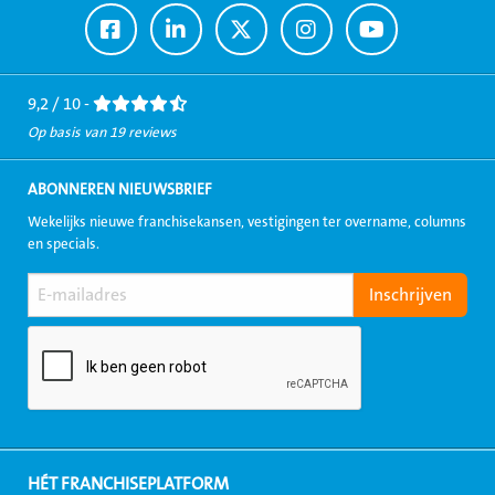
Ga
Ga
Ga
Ga
Ga
naar
naar
naar
naar
naar
Facebook
LinkedIn
Twitter
Instagram
Youtube
9,2 / 10 -
Op basis van 19 reviews
ABONNEREN NIEUWSBRIEF
Wekelijks nieuwe franchisekansen, vestigingen ter overname, columns
en specials.
HÉT FRANCHISEPLATFORM