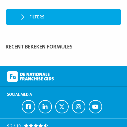
FILTERS
RECENT BEKEKEN FORMULES
SOCIAL MEDIA
Ga
Ga
Ga
Ga
Ga
naar
naar
naar
naar
naar
Facebook
LinkedIn
Twitter
Instagram
Youtube
9,2 / 10 -