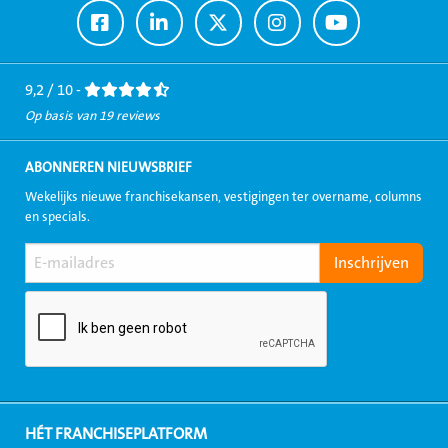
Ga
Ga
Ga
Ga
Ga
naar
naar
naar
naar
naar
Facebook
LinkedIn
Twitter
Instagram
Youtube
9,2 / 10 -
Op basis van 19 reviews
ABONNEREN NIEUWSBRIEF
Wekelijks nieuwe franchisekansen, vestigingen ter overname, columns
en specials.
HÉT FRANCHISEPLATFORM