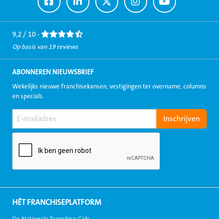
Ga
Ga
Ga
Ga
Ga
naar
naar
naar
naar
naar
Facebook
LinkedIn
Twitter
Instagram
Youtube
9,2 / 10 -
Op basis van 19 reviews
ABONNEREN NIEUWSBRIEF
Wekelijks nieuwe franchisekansen, vestigingen ter overname, columns
en specials.
HÉT FRANCHISEPLATFORM