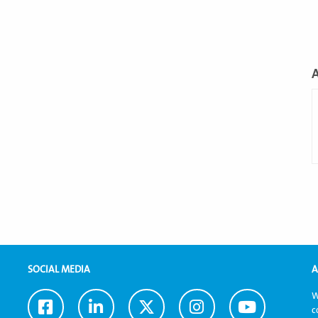
L
m
SOCIAL MEDIA
A
W
Ga
Ga
Ga
Ga
Ga
c