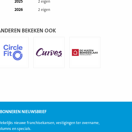
2025
2 eigen
2026
2 eigen
ANDEREN BEKEKEN OOK
ees
Lees
Lees
eer
meer
meer
BONNEREN NIEUWSBRIEF
ekelijks nieuwe franchisekansen, vestigingen ter overname,
olumns en specials.