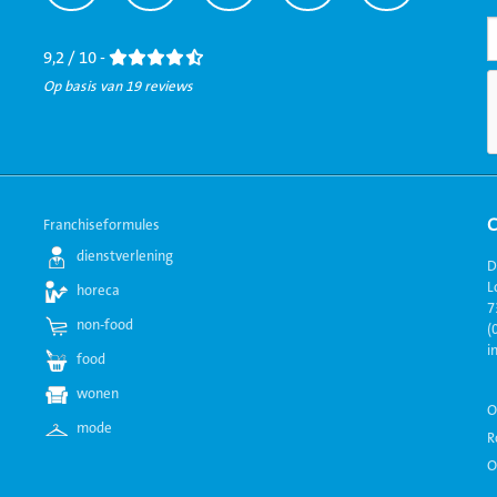
naar
naar
naar
naar
naar
Facebook
LinkedIn
Twitter
Instagram
Youtube
9,2 / 10 -
Op basis van 19 reviews
Franchiseformules
dienstverlening
D
L
horeca
7
non-food
(
i
food
wonen
O
mode
R
O