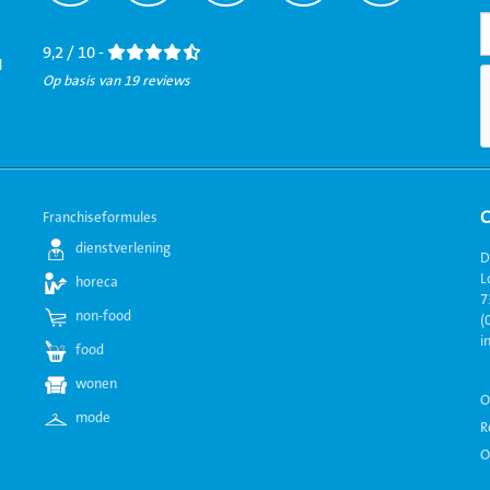
naar
naar
naar
naar
naar
Facebook
LinkedIn
Twitter
Instagram
Youtube
9,2 / 10 -
l
Op basis van 19 reviews
Franchiseformules
dienstverlening
D
L
horeca
7
non-food
(
i
food
wonen
O
mode
R
O