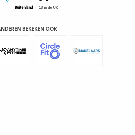
Buitenland
13 in de UK
ANDEREN BEKEKEN OOK
ees
Lees
Lees
eer
meer
meer