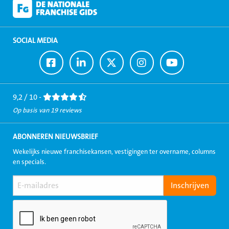
SOCIAL MEDIA
Ga
Ga
Ga
Ga
Ga
naar
naar
naar
naar
naar
Facebook
LinkedIn
Twitter
Instagram
Youtube
9,2 / 10 -
Op basis van 19 reviews
ABONNEREN NIEUWSBRIEF
Wekelijks nieuwe franchisekansen, vestigingen ter overname, columns
en specials.