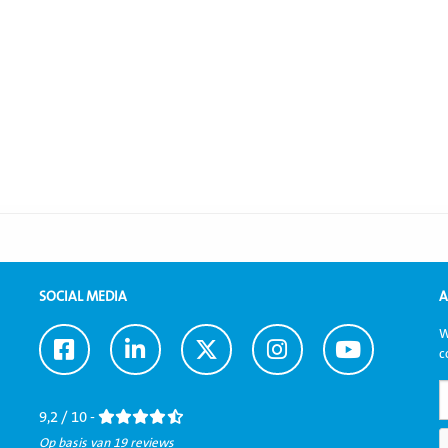
SOCIAL MEDIA
A
W
Ga
Ga
Ga
Ga
Ga
c
naar
naar
naar
naar
naar
Facebook
LinkedIn
Twitter
Instagram
Youtube
9,2 / 10 -
Op basis van 19 reviews