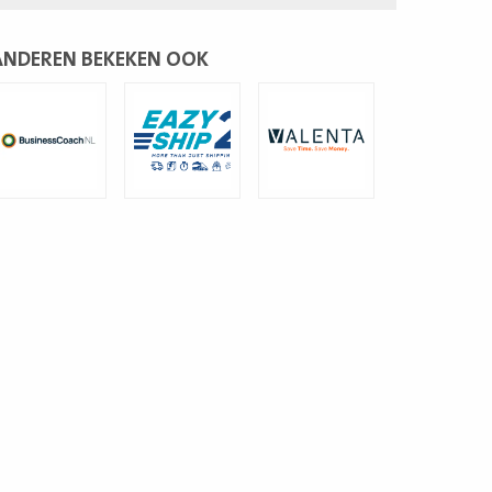
ANDEREN BEKEKEN OOK
ees
Lees
Lees
eer
meer
meer