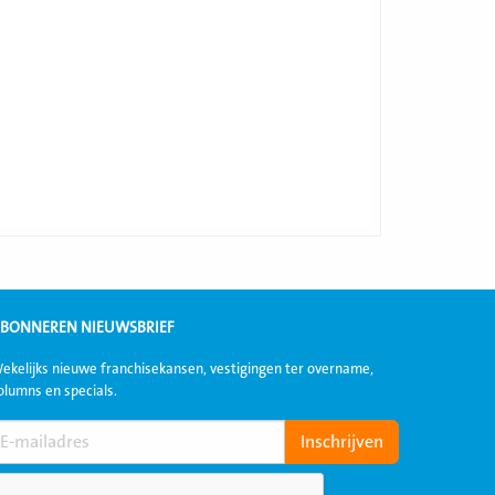
BONNEREN NIEUWSBRIEF
ekelijks nieuwe franchisekansen, vestigingen ter overname,
olumns en specials.