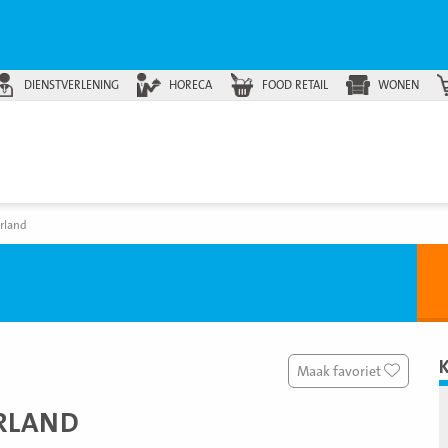
DIENSTVERLENING
HORECA
FOOD RETAIL
WONEN
erland
Maak favoriet
ERLAND