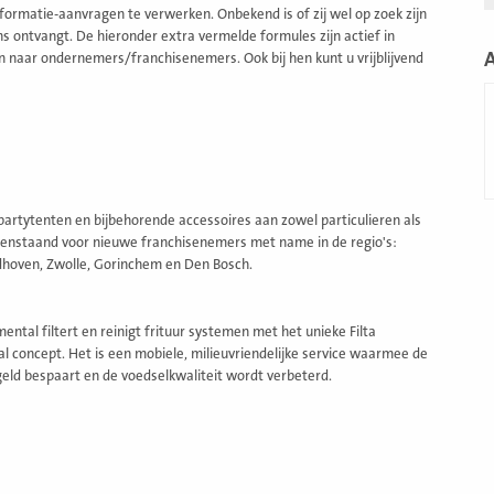
ormatie-aanvragen te verwerken. Onbekend is of zij wel op zoek zijn
 ontvangt. De hieronder extra vermelde formules zijn actief in
n naar ondernemers/franchisenemers. Ook bij hen kunt u vrijblijvend
L
m
partytenten en bijbehorende accessoires aan zowel particulieren als
penstaand voor nieuwe franchisenemers met name in de regio's:
dhoven, Zwolle, Gorinchem en Den Bosch.
mental filtert en reinigt frituur systemen met het unieke Filta
l concept. Het is een mobiele, milieuvriendelijke service waarmee de
 geld bespaart en de voedselkwaliteit wordt verbeterd.