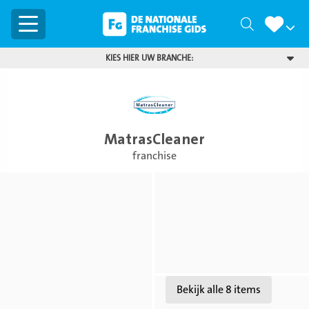
Menu
Zoeken
KIES HIER UW BRANCHE:
MatrasCleaner
franchise
Bekijk
Bekijk
foto
foto
Bekijk
Bekijk alle 8 items
foto