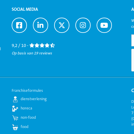
SOCIAL MEDIA
A
W
Ga
Ga
Ga
Ga
Ga
c
naar
naar
naar
naar
naar
Facebook
LinkedIn
Twitter
Instagram
Youtube
9,2 / 10 -
l
Op basis van 19 reviews
Franchiseformules
dienstverlening
D
L
horeca
7
non-food
(
i
food