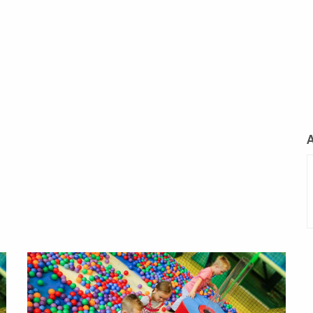
L
m
Lees
meer