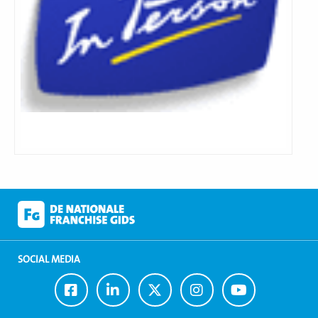
SOCIAL MEDIA
Ga
Ga
Ga
Ga
Ga
naar
naar
naar
naar
naar
Facebook
LinkedIn
Twitter
Instagram
Youtube