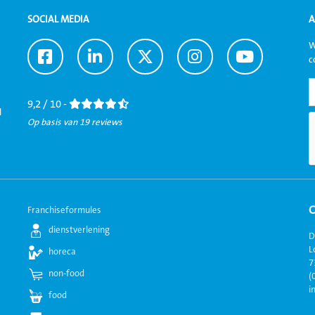
SOCIAL MEDIA
A
W
Ga
Ga
Ga
Ga
Ga
c
naar
naar
naar
naar
naar
Facebook
LinkedIn
Twitter
Instagram
Youtube
9,2 / 10 -
l
Op basis van 19 reviews
Franchiseformules
dienstverlening
D
L
horeca
7
non-food
(
i
food