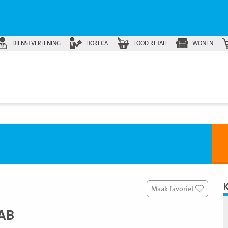
DIENSTVERLENING
HORECA
FOOD RETAIL
WONEN
Maak favoriet
AB