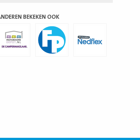
ANDEREN BEKEKEN OOK
ees
Lees
Lees
eer
meer
meer