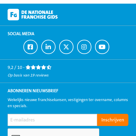
SOCIAL MEDIA
Ga
Ga
Ga
Ga
Ga
naar
naar
naar
naar
naar
Facebook
LinkedIn
Twitter
Instagram
Youtube
9,2 / 10 -
Op basis van 19 reviews
ABONNEREN NIEUWSBRIEF
Wekelijks nieuwe franchisekansen, vestigingen ter overname, columns
en specials.