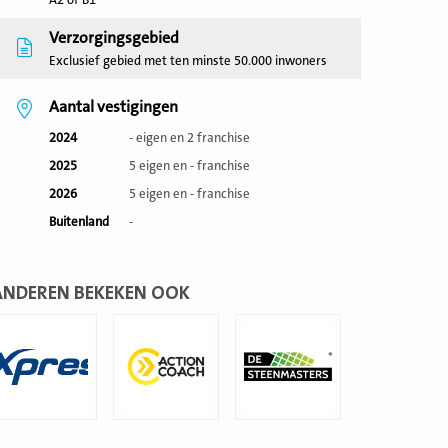
A2 of B1
Verzorgingsgebied
Exclusief gebied met ten minste 50.000 inwoners
Aantal vestigingen
2024
- eigen en 2 franchise
2025
5 eigen en - franchise
2026
5 eigen en - franchise
Buitenland
-
ANDEREN BEKEKEN OOK
ees
Lees
Lees
eer
meer
meer