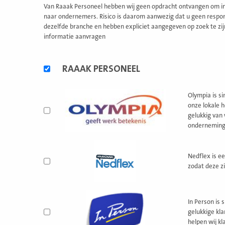
Van Raaak Personeel hebben wij geen opdracht ontvangen om inf
naar ondernemers. Risico is daarom aanwezig dat u geen respons
dezelfde branche en hebben expliciet aangegeven op zoek te zij
informatie aanvragen
Alternatieve
RAAAK PERSONEEL
formules
Olympia is si
onze lokale 
gelukkig van
ondernemingen
Nedflex is e
zodat deze z
In Person is 
gelukkige kl
helpen wij kl