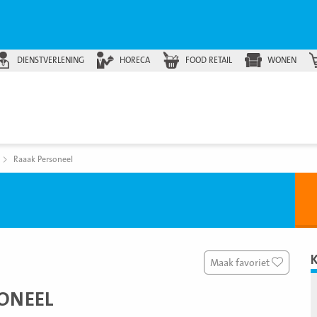
DIENSTVERLENING
HORECA
FOOD RETAIL
WONEN
Raaak Personeel
Maak favoriet
ONEEL