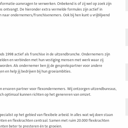
ormatie-aanvragen te verwerken. Onbekend is of zij wel op zoek zijn
 ontvangt. De hieronder extra vermelde formules zijn actief in
n naar ondernemers/franchisenemers. Ook bij hen kunt u vrijblijvend
nds 1998 actief als franchise in de uitzendbranche. Ondernemers zijn
helden en verbinden met hun vestiging mensen met werk waar zij
 worden. Als ondernemer ben jij de gesprekspartner voor andere
 en help jij bedrijven bij hun groeiambities.
en ervaren partner voor flexondernemers. Wij ontzorgen uitzendbureaus,
ich optimaal kunnen richten op het genereren van omzet.
specialist op het gebied van flexibele arbeid. In alles wat wij doen staan
anten en flexkrachten centraal. Samen met ruim 20.000 flexkrachten
anten beter te presteren én te groeien.