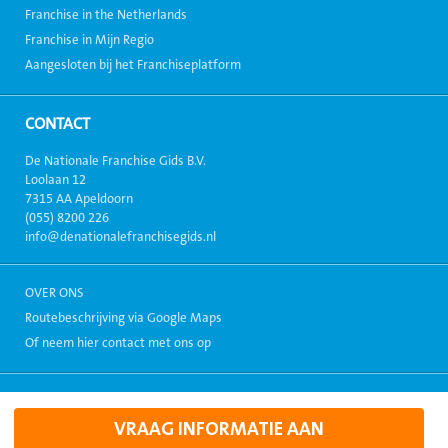
Franchise in the Netherlands
Franchise in Mijn Regio
Aangesloten bij het Franchiseplatform
CONTACT
De Nationale Franchise Gids B.V.
Loolaan 12
7315 AA Apeldoorn
(055) 8200 226
info@denationalefranchisegids.nl
OVER ONS
Routebeschrijving via Google Maps
Of neem hier contact met ons op
Copyright 1999-2026, Alle rechten voorbehouden. - Alle informatie
weergegeven op deze site mag niet zonder toestemming verspreid
VRAAG INFORMATIE AAN
dan wel gebruikt worden.