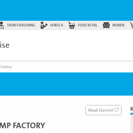
DIENSTVERLENING
HORECA
FOOD RETAIL
WONEN
ise
Factory
Maak favoriet
MP FACTORY