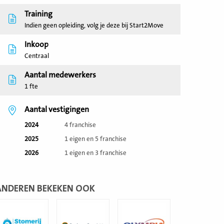
Training
Indien geen opleiding, volg je deze bij Start2Move
Inkoop
Centraal
Aantal medewerkers
1 fte
Aantal vestigingen
2024
4 franchise
2025
1 eigen en 5 franchise
2026
1 eigen en 3 franchise
ANDEREN BEKEKEN OOK
ees
Lees
Lees
eer
meer
meer