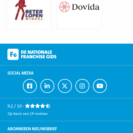
SOCIAL MEDIA
Ga
Ga
Ga
Ga
Ga
naar
naar
naar
naar
naar
Facebook
LinkedIn
Twitter
Instagram
Youtube
9,2 / 10 -
Op basis van 19 reviews
ABONNEREN NIEUWSBRIEF