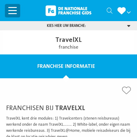
Menu
Zoeken
KIES HIER UW BRANCHE:
TravelXL
franchise
FRANCHISE INFORMATIE
FRANCHISEN BIJ
TRAVELXL
TravelXL kent drie modules: 1) Travelcenters (stenen reisbureaus)
werkend onder de naam TravelXL……… 2) White-label, onder eigen naam
werkende reisbureaus. 3) TravelXL@Home, mobiele reisadviseurs die bij
de klant op locatie reisadvies geven