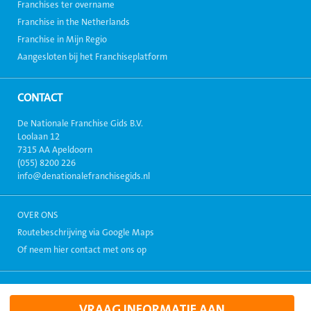
Franchises ter overname
Franchise in the Netherlands
Franchise in Mijn Regio
Aangesloten bij het Franchiseplatform
CONTACT
De Nationale Franchise Gids B.V.
Loolaan 12
7315 AA Apeldoorn
(055) 8200 226
info@denationalefranchisegids.nl
OVER ONS
Routebeschrijving via Google Maps
Of neem hier contact met ons op
Copyright 1999-2026, Alle rechten voorbehouden. - Alle informatie
weergegeven op deze site mag niet zonder toestemming verspreid
VRAAG INFORMATIE AAN