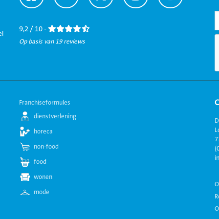
naar
naar
naar
naar
naar
Facebook
LinkedIn
Twitter
Instagram
Youtube
9,2 / 10 -
el
Op basis van 19 reviews
Franchiseformules
dienstverlening
D
L
horeca
7
non-food
(
i
food
wonen
O
mode
R
O