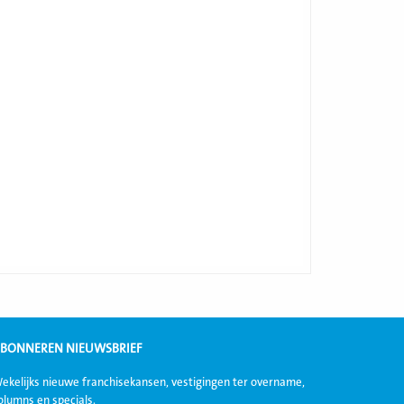
BONNEREN NIEUWSBRIEF
ekelijks nieuwe franchisekansen, vestigingen ter overname,
olumns en specials.