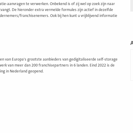
ie-aanvragen te verwerken. Onbekend is of zij wel op zoek zijn naar
angt. De hieronder extra vermelde formules zijn actief in dezelfde
dernemers/franchisenemers. Ook bij hen kunt u vrijblijvend informatie
L
m
een van Europa's grootste aanbieders van gedigitaliseerde self-storage
erk van meer dan 200 franchisepartners in 6 landen. Eind 2022 is de
ging in Nederland geopend.