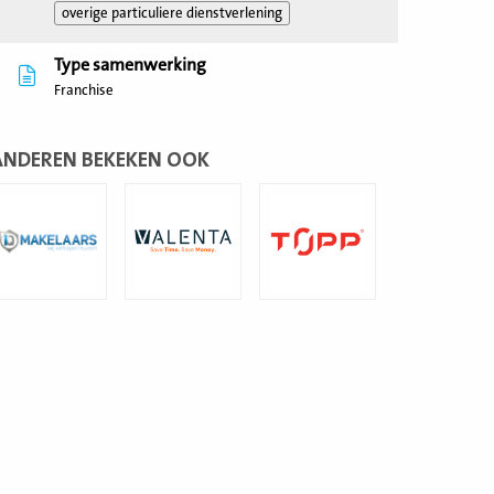
overige particuliere dienstverlening
Type samenwerking
Franchise
ANDEREN BEKEKEN OOK
ees
Lees
Lees
eer
meer
meer