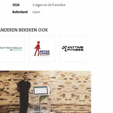
2026
3 eigen en 26 franchise
Buitenland
Geen
ANDEREN BEKEKEN OOK
ees
Lees
Lees
eer
meer
meer
ees
eer