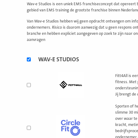
Wav-e Studios is een uniek EMS franchiseconcept dat opereert b
gebied van EMS training de grootste franchise binnen Nederlan
Van Wav-e Studios hebben wij geen opdracht ontvangen om infor
ondernemers. Risico is daarom aanwezig dat u geen respons ontv
branche en hebben expliciet aangegeven op zoek te zijn naar on
aanvragen
Alternatieve
WAV-E STUDIOS
formules
Fitt4All is e
fitness. Met 
ondersteunin
Jij brengt de 
Sporten of he
slimme 30 min
over waar te
kracht, meti
bedrijfsproc
ondernemer e