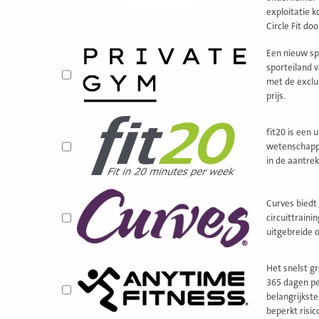
exploitatie k
Circle Fit do
Een nieuw sp
sporteiland 
met de exclus
prijs.
fit20 is een
wetenschappe
in de aantrek
Curves biedt
circuittrain
uitgebreide 
Het snelst g
365 dagen per
belangrijkst
beperkt risic