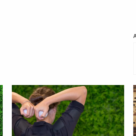
L
m
Lees
L
meer
m