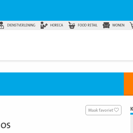
DIENSTVERLENING
HORECA
FOOD RETAIL
WONEN
Maak favoriet
IOS