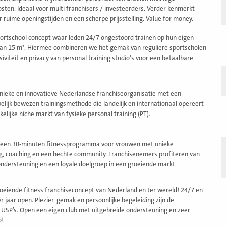
osten. Ideaal voor multi franchisers / investeerders. Verder kenmerkt
or ruime openingstijden en een scherpe prijsstelling. Value for money.
ortschool concept waar leden 24/7 ongestoord trainen op hun eigen
van 15 m². Hiermee combineren we het gemak van reguliere sportscholen
iviteit en privacy van personal training studio's voor een betaalbare
 unieke en innovatieve Nederlandse franchiseorganisatie met een
lijk bewezen trainingsmethode die landelijk en internationaal opereert
kelijke niche markt van fysieke personal training (PT).
 een 30-minuten fitnessprogramma voor vrouwen met unieke
ing, coaching en een hechte community. Franchisenemers profiteren van
ondersteuning en een loyale doelgroep in een groeiende markt.
roeiende fitness franchiseconcept van Nederland en ter wereld! 24/7 en
 jaar open. Plezier, gemak en persoonlijke begeleiding zijn de
e USP’s. Open een eigen club met uitgebreide ondersteuning en zeer
o!