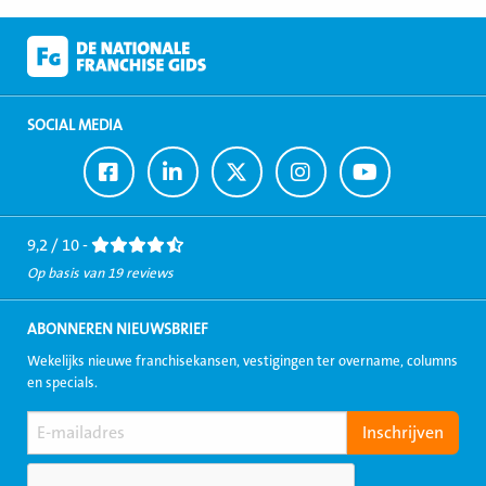
SOCIAL MEDIA
Ga
Ga
Ga
Ga
Ga
naar
naar
naar
naar
naar
Facebook
LinkedIn
Twitter
Instagram
Youtube
9,2 / 10 -
Op basis van 19 reviews
ABONNEREN NIEUWSBRIEF
Wekelijks nieuwe franchisekansen, vestigingen ter overname, columns
en specials.