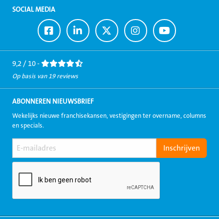
SOCIAL MEDIA
Ga
Ga
Ga
Ga
Ga
naar
naar
naar
naar
naar
Facebook
LinkedIn
Twitter
Instagram
Youtube
9,2 / 10 -
Op basis van 19 reviews
ABONNEREN NIEUWSBRIEF
Wekelijks nieuwe franchisekansen, vestigingen ter overname, columns
en specials.