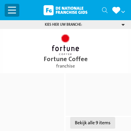
Menu
Zoeken
KIES HIER UW BRANCHE:
Fortune Coffee
franchise
Bekijk
Bekijk
foto
foto
Bekijk
Bekijk alle 9 items
foto