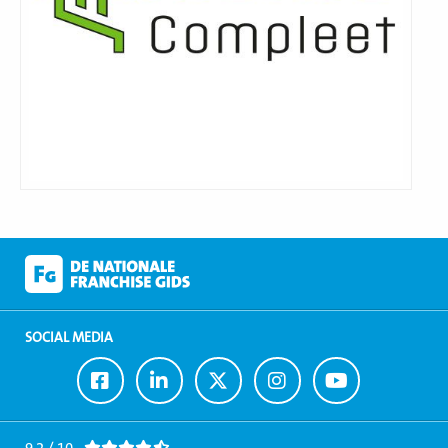
SOCIAL MEDIA
Ga
Ga
Ga
Ga
Ga
naar
naar
naar
naar
naar
Facebook
LinkedIn
Twitter
Instagram
Youtube