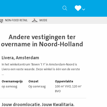
Zoeken
NON-FOOD RETAIL
MODE
Andere vestigingen ter
overname in Noord-Holland
ekijk
Livera, Amsterdam
estiging
In het winkelcentrum ‘Boven ’t Y’ in Amsterdam-Noord is
Livera een vaste waarde. Deze winkel is één van de eerste
...
Overnameprijs
Omzet
Oppervlakte
op aanvaag
Op aanvraag
100 m² VVO, 120 m²
BVO
ekijk
Jouw droomlocatie. Jouw Kwalitaria.
estiging