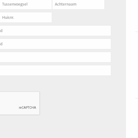
Achternaam
*
B
v
B
v