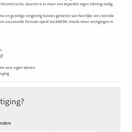
pachtconstructie, daarom is er maar een beperkte eigen inbreng nodig.
e en gezellige omgeving kunnen genieten van heerlijke vers bereide
een succesvolle formule opent backWERK steeds meer vestigingen in
B
n.
jf
v
te voor eigen ideeën.
orging
tiging?
B
v
nders