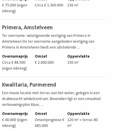
€ 75.000 (eigen
Circa € 1.300.000
236 m²
inbreng)
ekijk
Primera, Amstelveen
estiging
Ter overname: winstgevende vestiging van Primera in
Amstelveen De ter overname aangeboden vestiging van
Primera in Amstelveen biedt een uitstekende ...
Overnameprijs
Omzet
Oppervlakte
Circa € 88.500
€ 2.000.000
150 m²
(eigen inbreng)
ekijk
Kwalitaria, Purmerend
estiging
Een mooie locatie met terras aan het water, gelegen in een
drukbezocht winkelcentrum. Bovendien ligt er een smaakvol
verbouwingsplan klaar, ...
Overnameprijs
Omzet
Oppervlakte
€ 40.000 (eigen
Omzetprognose €
120 m² + terras 80
inbreng)
685.000
m²