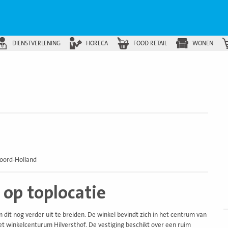
DIENSTVERLENING
HORECA
FOOD RETAIL
WONEN
B
v
Noord-Holland
 op toplocatie
B
dit nog verder uit te breiden. De winkel bevindt zich in het centrum van
et winkelcenturum Hilversthof. De vestiging beschikt over een ruim
v