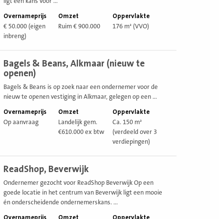
ligt een kans voor ...
Overnameprijs
Omzet
Oppervlakte
€ 50.000 (eigen
Ruim € 900.000
176 m² (VVO)
inbreng)
ekijk
Bagels & Beans, Alkmaar (nieuw te
estiging
openen)
Bagels & Beans is op zoek naar een ondernemer voor de
nieuw te openen vestiging in Alkmaar, gelegen op een ...
Overnameprijs
Omzet
Oppervlakte
Op aanvraag
Landelijk gem.
Ca. 150 m²
€610.000 ex btw
(verdeeld over 3
verdiepingen)
ekijk
ReadShop, Beverwijk
estiging
Ondernemer gezocht voor ReadShop Beverwijk Op een
goede locatie in het centrum van Beverwijk ligt een mooie
én onderscheidende ondernemerskans. ...
Overnameprijs
Omzet
Oppervlakte