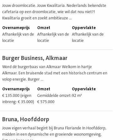
Jouw droomlocatie. Jouw Kwalitaria. Nederlands bekendste
cafetaria op een droomlocatie, wie wil dat nou niet?!
Kwalitaria groeit en zoekt ambitieuze ...
Overnameprijs
Omzet
Oppervlakte
Afhankelijk van de
Afhankelijk van de
Afhankelijk van de
locatie
locatie
locatie
ekijk
Burger Business, Alkmaar
estiging
Word dé burgerbaas van Alkmaar Welkom in hartje
Alkmaar. Een bruisende stad met een historisch centrum en
volop energie. Burger ...
Overnameprijs
Omzet
Oppervlakte
€ 135.000 (eigen
Gemiddelde omzet:
92 m²
inbreng: € 35.000)
€ 575.000
ekijk
Bruna, Hoofddorp
estiging
Jouw eigen verhaal begint bij Bruna Floriande In Hoofddorp,
midden in een dynamische en groeiende woonomgeving,