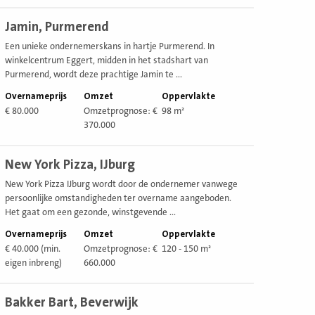
ekijk
Jamin, Purmerend
estiging
Een unieke ondernemerskans in hartje Purmerend. In
winkelcentrum Eggert, midden in het stadshart van
Purmerend, wordt deze prachtige Jamin te ...
Overnameprijs
Omzet
Oppervlakte
€ 80.000
Omzetprognose: €
98 m²
370.000
ekijk
New York Pizza, IJburg
estiging
New York Pizza IJburg wordt door de ondernemer vanwege
persoonlijke omstandigheden ter overname aangeboden.
Het gaat om een gezonde, winstgevende ...
Overnameprijs
Omzet
Oppervlakte
€ 40.000 (min.
Omzetprognose: €
120 - 150 m²
eigen inbreng)
660.000
ekijk
Bakker Bart, Beverwijk
estiging