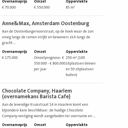
Overnameprijs
Omzet
Oppervlakte
€ 70.000
€ 550.000
85 m²
ekijk
Anne&Max, Amsterdam Oostenburg
estiging
Aan de Oostenburgervoorstraat, op de hoek waar de zon
vroeg langs de ramen strijkt en bewoners zich langs de
gracht ...
Overnameprijs
Omzet
Oppervlakte
€ 175.000
Omzetprognose: €
250 m² (100
550.000 - € 800.000
zitplaatsen binnen
per jaar
en 50 zitplaatsen
buiten)
ekijk
Chocolate Company, Haarlem
estiging
(overnamekans Barista Cafe)
Aan de levendige Kruisstraat 14 in Haarlem komt een
bijzondere kans beschikbaar: de huidige Chocolate
Company-vestiging wordt aangeboden ter overname en ...
Overnameprijs
Omzet
Oppervlakte