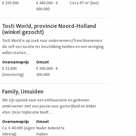
€ 195.000
€ 440.000 - €
Circa 97 m² (bvo)
490.000
ekijk
Tosti World, provincie Noord-Holland
estiging
(winkel gezocht)
Tosti World is op zoek naar ondernemers/franchisenemers
die zelf een locatie ter beschikking hebben en een vestiging
willen starten ...
Overnameprijs
Omzet
€ 15.000
€ 200.000 - €
(investering)
300.000
ekijk
Family, IJmuiden
estiging
We zijn opzoek naar een enthousiaste en gedreven
ondernemer met een passie voor gastvrijheid en lekker
eten. Deze toplocatie biedt ...
Overnameprijs
Omzet
Ca. € 40.000 (eigen
Nader bekend te
inbreng)
maken