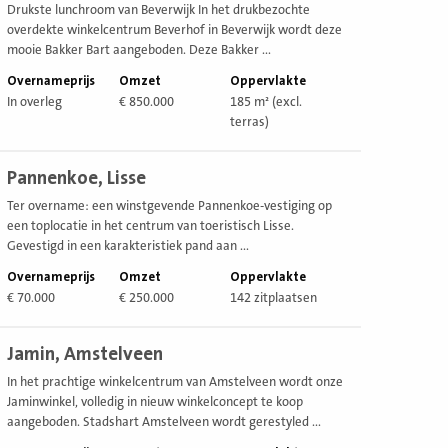
Drukste lunchroom van Beverwijk In het drukbezochte
overdekte winkelcentrum Beverhof in Beverwijk wordt deze
mooie Bakker Bart aangeboden. Deze Bakker ...
Overnameprijs
Omzet
Oppervlakte
In overleg
€ 850.000
185 m² (excl.
terras)
ekijk
Pannenkoe, Lisse
estiging
Ter overname: een winstgevende Pannenkoe-vestiging op
een toplocatie in het centrum van toeristisch Lisse.
Gevestigd in een karakteristiek pand aan ...
Overnameprijs
Omzet
Oppervlakte
€ 70.000
€ 250.000
142 zitplaatsen
ekijk
Jamin, Amstelveen
estiging
In het prachtige winkelcentrum van Amstelveen wordt onze
Jaminwinkel, volledig in nieuw winkelconcept te koop
aangeboden. Stadshart Amstelveen wordt gerestyled ...