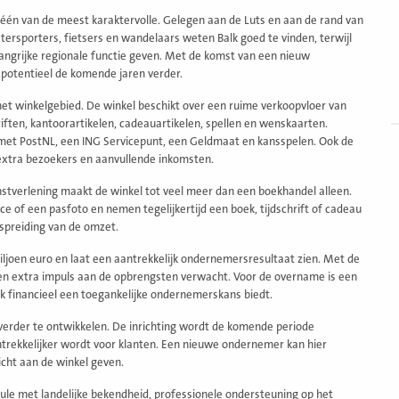
l één van de meest karaktervolle. Gelegen aan de Luts en aan de rand van
tersporters, fietsers en wandelaars weten Balk goed te vinden, terwijl
angrijke regionale functie geven. Met de komst van een nieuw
h potentieel de komende jaren verder.
het winkelgebied. De winkel beschikt over een ruime verkoopvloer van
iften, kantoorartikelen, cadeauartikelen, spellen en wenskaarten.
 met PostNL, een ING Servicepunt, een Geldmaat en kansspelen. Ook de
 extra bezoekers en aanvullende inkomsten.
stverlening maakt de winkel tot veel meer dan een boekhandel alleen.
 of een pasfoto en nemen tegelijkertijd een boek, tijdschrift of cadeau
 spreiding van de omzet.
ljoen euro en laat een aantrekkelijk ondernemersresultaat zien. Met de
en extra impuls aan de opbrengsten verwacht. Voor de overname is een
k financieel een toegankelijke ondernemerskans biedt.
verder te ontwikkelen. De inrichting wordt de komende periode
ntrekkelijker wordt voor klanten. Een nieuwe ondernemer kan hier
icht aan de winkel geven.
ule met landelijke bekendheid, professionele ondersteuning op het