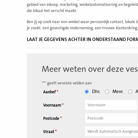
gebied van inkoop, marketing, winkelautomatisering en begeleidi
die lokaal het verschil maakt.
Ben jij op zoek naar een winkel waar persoonlijk contact, loka
je zoekt: een gevestigde onderneming, een trouwe klantenkring
LAAT JE GEGEVENS ACHTER IN ONDERSTAAND FORM
Meer weten over deze ves
"
*
" geeft vereiste velden aan
Dhr.
Mevr.
A
Aanhef
*
Voornaam
*
Tussenvoegsel
Postcode
*
Huisnummer
*
Straat
*