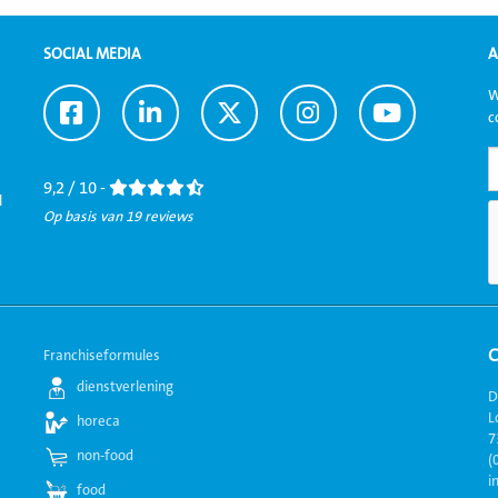
SOCIAL MEDIA
A
W
Ga
Ga
Ga
Ga
Ga
c
naar
naar
naar
naar
naar
Facebook
LinkedIn
Twitter
Instagram
Youtube
9,2 / 10 -
l
Op basis van 19 reviews
Franchiseformules
dienstverlening
D
L
horeca
7
non-food
(
i
food