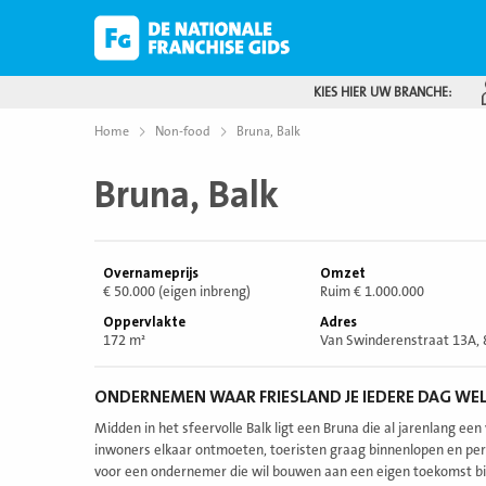
KIES HIER UW BRANCHE:
Home
Non-food
Bruna, Balk
Bruna, Balk
Overnameprijs
Omzet
€ 50.000 (eigen inbreng)
Ruim € 1.000.000
Oppervlakte
Adres
172 m²
Van Swinderenstraat 13A, 8
ONDERNEMEN WAAR FRIESLAND JE IEDERE DAG WE
Midden in het sfeervolle Balk ligt een Bruna die al jarenlang e
inwoners elkaar ontmoeten, toeristen graag binnenlopen en perso
voor een ondernemer die wil bouwen aan een eigen toekomst bi