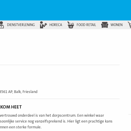
DIENSTVERLENING
HORECA
FOOD RETAIL
WONEN
B
v
561 AP, Balk, Friesland
LKOM HEET
en vertrouwd onderdeel is van het dorpscentrum. Een winkel waar
B
onlijke service nog vanzelfsprekend is. Hier ligt een prachtige kans
v
nnen een sterke formule.