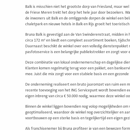
Balk is misschien niet het grootste dorp van Friesland, maar we
de Friese Meren trekt het dorp het hele jaar door bezoekers. Wa
de inwoners uit Balk en de omliggende dorpen de winkel een bel
chaletpark en nieuwe hotels in Balk en Rijs groeit het toeristisc
Bruna Balk is gevestigd aan de Van Swinderenstraat, midden in 
circa 172 m² en biedt een compleet assortiment boeken, tijdschr
Daarnaast beschikt de winkel over een volledig dienstenpakket
pasfotoservice is een belangrijke publiekstrekker en zorgt voor
Deze combinatie van lokaal ondernemerschap en dagelijkse dien
Klanten komen regelmatig terug voor een pakket, een bankservice
mee. Juist die mix zorgt voor een stabiele basis en een gezonde
De onderneming realiseert een bruto jaaromzet van ruim een mi
recente toevoeging van het ING Servicepunt wordt bovendien e
eigen inbreng van circa € 50.000 nodig, waarmee deze winkel oo
Binnen de winkel liggen bovendien nog volop mogelijkheden om 
geoptimaliseerd, waardoor de winkel nog overzichtelijker en aa
voortbouwen op een sterke basis en tegelijkertijd een eigen gez
Als franchisenemer bij Bruna profiteer je van een bewezen form