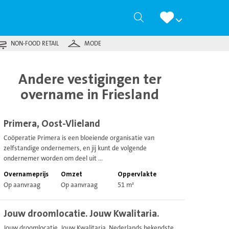
Zoeken
NON-FOOD RETAIL
MODE
Andere vestigingen ter
overname in Friesland
ekijk
Primera, Oost-Vlieland
estiging
Coöperatie Primera is een bloeiende organisatie van
zelfstandige ondernemers, en jij kunt de volgende
ondernemer worden om deel uit ...
Overnameprijs
Omzet
Oppervlakte
Op aanvraag
Op aanvraag
51 m²
ekijk
Jouw droomlocatie. Jouw Kwalitaria.
estiging
Jouw droomlocatie. Jouw Kwalitaria. Nederlands bekendste