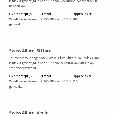
kliniek is gevestigd in het bruisende Roermond. Momenteel in
handen van ...
Overnameprijs
Omzet
Oppervlakte
Wordt nader bekend
€ 150.000 - € 200.000
100 m²
gemaakt
Bekijk
Swiss Allure, Sittard
vestiging
Ter overname aangeboden Swiss Allure Sittard. De Swiss Allure
kliniek is gevestigd in het bruisende centrum van Sittard op
steenworpafstand ...
Overnameprijs
Omzet
Oppervlakte
Wordt nader bekend
€ 240.000 - € 280.000
110 m²
gemaakt
Bekijk
Swiss Allure, Venlo