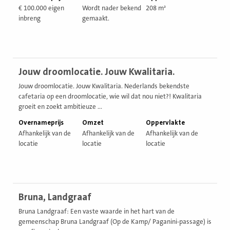
€ 100.000 eigen
Wordt nader bekend
208 m²
inbreng
gemaakt.
Bekijk
Jouw droomlocatie. Jouw Kwalitaria.
vestiging
Jouw droomlocatie. Jouw Kwalitaria. Nederlands bekendste
cafetaria op een droomlocatie, wie wil dat nou niet?! Kwalitaria
groeit en zoekt ambitieuze ...
Overnameprijs
Omzet
Oppervlakte
Afhankelijk van de
Afhankelijk van de
Afhankelijk van de
locatie
locatie
locatie
Bekijk
Bruna, Landgraaf
vestiging
Bruna Landgraaf: Een vaste waarde in het hart van de
gemeenschap Bruna Landgraaf (Op de Kamp/ Paganini-passage) is