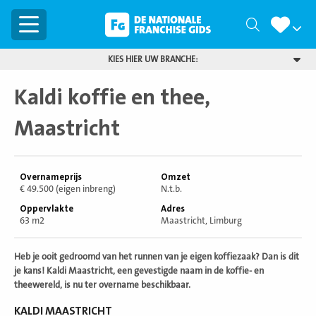
Menu
Zoeken
KIES HIER UW BRANCHE:
Kaldi koffie en thee,
Maastricht
Overnameprijs
Omzet
€ 49.500 (eigen inbreng)
N.t.b.
Oppervlakte
Adres
63 m2
Maastricht, Limburg
Heb je ooit gedroomd van het runnen van je eigen koffiezaak? Dan is dit
je kans! Kaldi Maastricht, een gevestigde naam in de koffie- en
theewereld, is nu ter overname beschikbaar.
KALDI MAASTRICHT