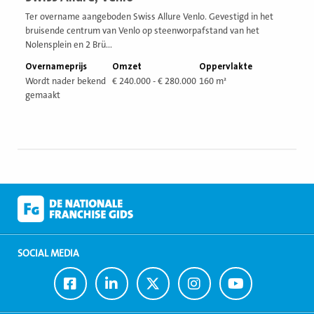
vestiging
Ter overname aangeboden Swiss Allure Venlo. Gevestigd in het
bruisende centrum van Venlo op steenworpafstand van het
Nolensplein en 2 Brü...
Overnameprijs
Omzet
Oppervlakte
Wordt nader bekend
€ 240.000 - € 280.000
160 m²
gemaakt
SOCIAL MEDIA
Ga
Ga
Ga
Ga
Ga
naar
naar
naar
naar
naar
Facebook
LinkedIn
Twitter
Instagram
Youtube