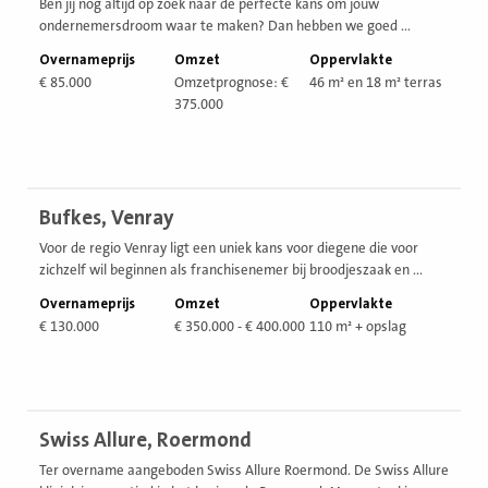
Ben jij nog altijd op zoek naar de perfecte kans om jouw
ondernemersdroom waar te maken? Dan hebben we goed ...
Overnameprijs
Omzet
Oppervlakte
€ 85.000
Omzetprognose: €
46 m² en 18 m² terras
375.000
Bekijk
Bufkes, Venray
vestiging
Voor de regio Venray ligt een uniek kans voor diegene die voor
zichzelf wil beginnen als franchisenemer bij broodjeszaak en ...
Overnameprijs
Omzet
Oppervlakte
€ 130.000
€ 350.000 - € 400.000
110 m² + opslag
Bekijk
Swiss Allure, Roermond
vestiging
Ter overname aangeboden Swiss Allure Roermond. De Swiss Allure