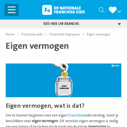
Menu
Zoeken
KIES HIER UW BRANCHE:
Home
Franchise wiki
Financiële begrippen
Eigen vermogen
Eigen vermogen
Eigen vermogen, wat is dat?
Om te kunnen beginnen met een eigen
franchise
onderneming, moet je
beschikken over
eigen vermogen
. Dit vereiste eigen vermogen is nodig
om een lening af te sluiten bij de bank om de totale
investering
te