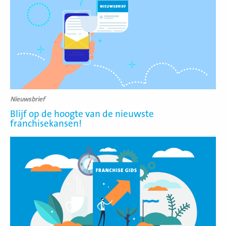
meer
Nieuwsbrief
Blijf op de hoogte van de nieuwste
franchisekansen!
Lees
meer