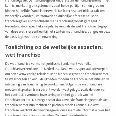
franchisegever. De franchisegever ondersteunt de franchisenemer met
kennis, marketing en systemen, zodat beide partijen samen groeien
binnen hetzelfde franchisenetwerk. De franchise definitie draait om
wederzijds voordeel, vertrouwen en duidelijke afspraken tussen
franchisegever en franchisenemer. Franchising wordt geregeld in
Nederland door specifieke regels, bekend als de wet franchise. Begrip
van deze wet is essentieel bij het starten met franchise, aangezien deze
de basis legt voor de samenwerking.
Toelichting op de wettelijke aspecten:
wet franchise
De wet franchise vormt het juridische fundament voor elke
franchiseovereenkomst in Nederland. Deze wet is speciaal ontworpen
om een evenwichtige relatie tussen franchisegever en franchisenemer
te waarborgen en onduidelijkheden rondom de franchise definitie en de
uitvoering van franchising te voorkomen. Volgens de wet franchise
moeten afspraken transparant worden vastgelegd, zoals de duur van
het contract, eventuele investeringen en het gebruik van het
franchiseconcept. Dit zorgt ervoor dat zowel de franchisegever als de
franchisenemer hun rechten en plichten precies kennen. De wet
franchise verplicht de franchisegever om essentiële informatie over het
franchiseconcept vooraf te delen. Zo weet de potentiële