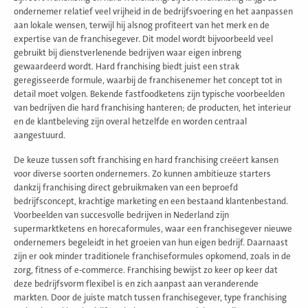
ondernemer relatief veel vrijheid in de bedrijfsvoering en het aanpassen
aan lokale wensen, terwijl hij alsnog profiteert van het merk en de
expertise van de franchisegever. Dit model wordt bijvoorbeeld veel
gebruikt bij dienstverlenende bedrijven waar eigen inbreng
gewaardeerd wordt. Hard franchising biedt juist een strak
geregisseerde formule, waarbij de franchisenemer het concept tot in
detail moet volgen. Bekende fastfoodketens zijn typische voorbeelden
van bedrijven die hard franchising hanteren; de producten, het interieur
en de klantbeleving zijn overal hetzelfde en worden centraal
aangestuurd.
De keuze tussen soft franchising en hard franchising creëert kansen
voor diverse soorten ondernemers. Zo kunnen ambitieuze starters
dankzij franchising direct gebruikmaken van een beproefd
bedrijfsconcept, krachtige marketing en een bestaand klantenbestand.
Voorbeelden van succesvolle bedrijven in Nederland zijn
supermarktketens en horecaformules, waar een franchisegever nieuwe
ondernemers begeleidt in het groeien van hun eigen bedrijf. Daarnaast
zijn er ook minder traditionele franchiseformules opkomend, zoals in de
zorg, fitness of e-commerce. Franchising bewijst zo keer op keer dat
deze bedrijfsvorm flexibel is en zich aanpast aan veranderende
markten. Door de juiste match tussen franchisegever, type franchising