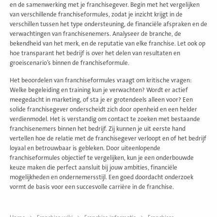
en de samenwerking met je franchisegever. Begin met het vergelijken
van verschillende franchiseformules, zodat je inzicht krijgt in de
verschillen tussen het type ondersteuning, de financiële afspraken en de
verwachtingen van franchisenemers. Analyseer de branche, de
bekendheid van het merk, en de reputatie van elke franchise. Let ook op
hoe transparant het bedrijf is over het delen van resultaten en
groeiscenario’s binnen de franchiseformule.
Het beoordelen van franchiseformules vraagt om kritische vragen:
Welke begeleiding en training kun je verwachten? Wordt er actief
meegedacht in marketing, of sta je er grotendeels alleen voor? Een
solide franchisegever onderscheidt zich door openheid en een helder
verdienmodel. Het is verstandig om contact te zoeken met bestaande
franchisenemers binnen het bedrijf. Zij kunnen je uit eerste hand
vertellen hoe de relatie met de franchisegever verloopt en of het bedrijf
loyaal en betrouwbaar is gebleken. Door uiteenlopende
franchiseformules objectief te vergelijken, kun je een onderbouwde
keuze maken die perfect aansluit bij jouw ambities, financiële
mogelijkheden en ondernemersstijl. Een goed doordacht onderzoek
vormt de basis voor een succesvolle carrière in de franchise.