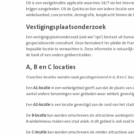
Dit is een veelgebruikte applicatie waarmee 24/7 via het inte
krijgen aangeboden. Uit de Quickscan kan van iedere locatie ee
winkelaanbod, concurrentie, demografie, koopkracht binnen de 
Vestigingsplaatsonderzoek
Een vestigingsplaatsonderzoek (ook wel ‘vpo’) bestaat uit bur
gespecialiseerde consultant. Deze bestudeert ter plekke de fran
bepaalde locatie te verwachten is. Deze informatie is natuurlij
de bank of een andere geldverstrekker.
A, B en C locaties
Franchise locaties worden vaak gecategoriseerd in A, B en C loca
Een
A1-locatie
in een winkelgebied geeft aan dat de plaats van de
aantal andere benamingen voor gebieden waar winkels gevestig
Een
A2-locatie
is een locatie gevestigd aan de rand van het stads
De
B-locatie
kan worden omschreven als attractieve aanloopstraten
B-winkelniveau maken een stad uniek. In dit gebied is ook vaak 
De
C-locatie
kan worden omschreven als minder attractieve aanlo