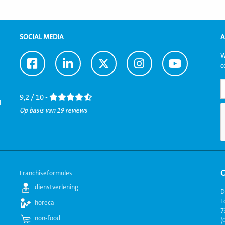
SOCIAL MEDIA
A
W
Ga
Ga
Ga
Ga
Ga
c
naar
naar
naar
naar
naar
Facebook
LinkedIn
Twitter
Instagram
Youtube
9,2 / 10 -
l
Op basis van 19 reviews
Franchiseformules
dienstverlening
D
L
horeca
7
non-food
(