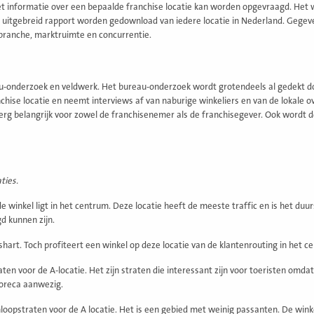
rnet informatie over een bepaalde franchise locatie kan worden opgevraagd. He
n uitgebreid rapport worden gedownload van iedere locatie in Nederland. Gegev
branche, marktruimte en concurrentie.
eau-onderzoek en veldwerk. Het bureau-onderzoek wordt grotendeels al gedekt d
chise locatie en neemt interviews af van naburige winkeliers en van de lokale o
k erg belangrijk voor zowel de franchisenemer als de franchisegever. Ook wordt 
ties.
 winkel ligt in het centrum. Deze locatie heeft de meeste traffic en is het duur
d kunnen zijn.
hart. Toch profiteert een winkel op deze locatie van de klantenrouting in het ce
 voor de A-locatie. Het zijn straten die interessant zijn voor toeristen omdat 
horeca aanwezig.
opstraten voor de A locatie. Het is een gebied met weinig passanten. De winkel