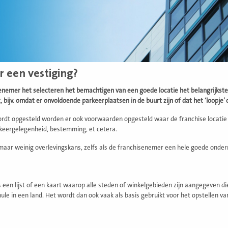
r een vestiging?
senemer het selecteren het bemachtigen van een goede locatie het belangrijkste 
, bijv. omdat er onvoldoende parkeerplaatsen in de buurt zijn of dat het ‘loopje’
ordt opgesteld worden er ook voorwaarden opgesteld waar de franchise locatie 
arkeergelegenheid, bestemming, et cetera.
maar weinig overlevingskans, zelfs als de franchisenemer een hele goede onder
s een lijst of een kaart waarop alle steden of winkelgebieden zijn aangegeven 
le in een land. Het wordt dan ook vaak als basis gebruikt voor het opstellen va