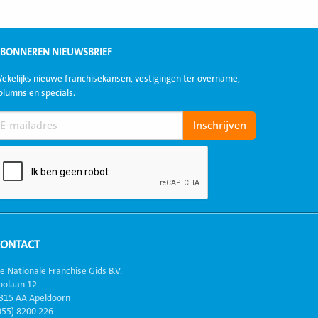
BONNEREN NIEUWSBRIEF
ekelijks nieuwe franchisekansen, vestigingen ter overname,
olumns en specials.
CONTACT
e Nationale Franchise Gids B.V.
oolaan 12
315 AA Apeldoorn
055) 8200 226