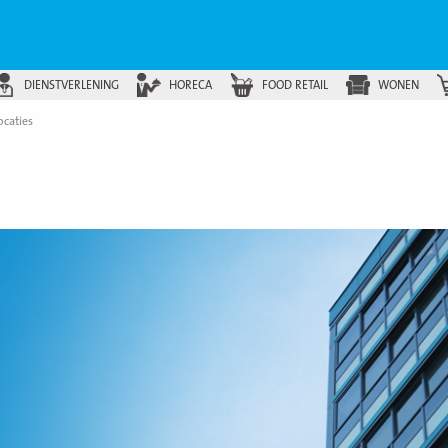
DIENSTVERLENING
HORECA
FOOD RETAIL
WONEN
ocaties