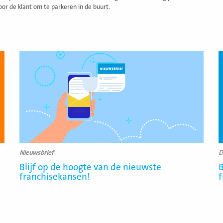
or de klant om te parkeren in de buurt.
Lees
L
meer
m
Nieuwsbrief
D
Blijf op de hoogte van de nieuwste
B
franchisekansen!
f