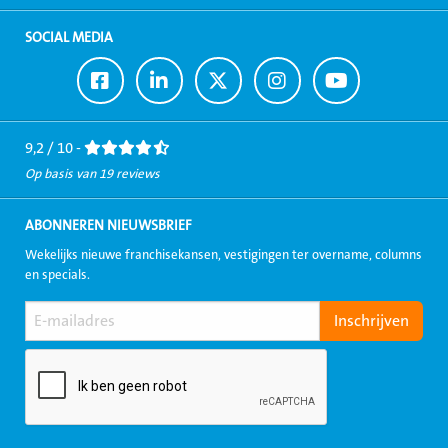
SOCIAL MEDIA
Ga
Ga
Ga
Ga
Ga
naar
naar
naar
naar
naar
Facebook
LinkedIn
Twitter
Instagram
Youtube
9,2 / 10 -
Op basis van 19 reviews
ABONNEREN NIEUWSBRIEF
Wekelijks nieuwe franchisekansen, vestigingen ter overname, columns
en specials.