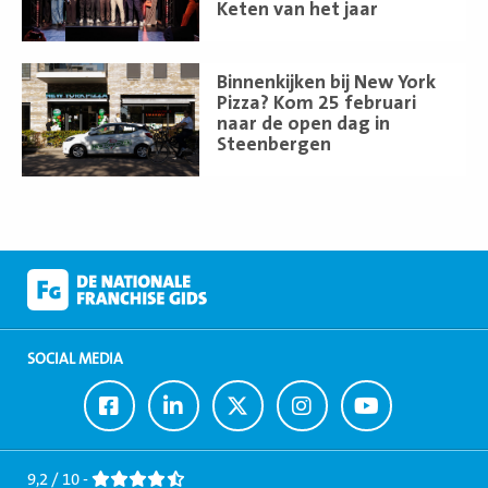
Keten van het jaar
Lees
Binnenkijken bij New York
meer
Pizza? Kom 25 februari
naar de open dag in
Steenbergen
SOCIAL MEDIA
Ga
Ga
Ga
Ga
Ga
naar
naar
naar
naar
naar
Facebook
LinkedIn
Twitter
Instagram
Youtube
9,2 / 10 -