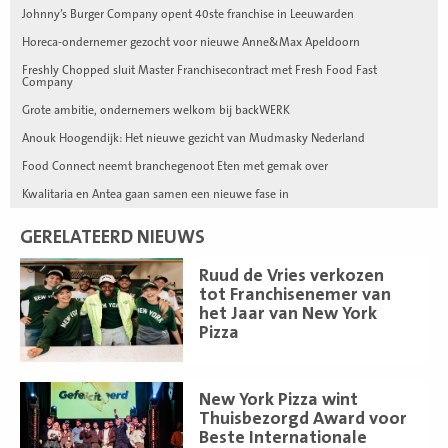
Johnny’s Burger Company opent 40ste franchise in Leeuwarden
Horeca-ondernemer gezocht voor nieuwe Anne&Max Apeldoorn
Freshly Chopped sluit Master Franchisecontract met Fresh Food Fast
Company
Grote ambitie, ondernemers welkom bij backWERK
Anouk Hoogendijk: Het nieuwe gezicht van Mudmasky Nederland
Food Connect neemt branchegenoot Eten met gemak over
Kwalitaria en Antea gaan samen een nieuwe fase in
GERELATEERD NIEUWS
Lees
Ruud de Vries verkozen
meer
tot Franchisenemer van
het Jaar van New York
Pizza
Lees
New York Pizza wint
meer
Thuisbezorgd Award voor
Beste Internationale