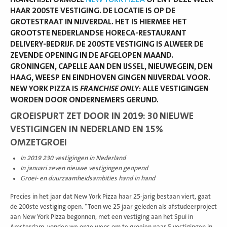
HAAR 200STE VESTIGING. DE LOCATIE IS OP DE
GROTESTRAAT IN NIJVERDAL. HET IS HIERMEE HET
GROOTSTE NEDERLANDSE HORECA-RESTAURANT
DELIVERY-BEDRIJF. DE 200STE VESTIGING IS ALWEER DE
ZEVENDE OPENING IN DE AFGELOPEN MAAND.
GRONINGEN, CAPELLE AAN DEN IJSSEL, NIEUWEGEIN, DEN
HAAG, WEESP EN EINDHOVEN GINGEN NIJVERDAL VOOR.
NEW YORK PIZZA IS
FRANCHISE ONLY
: ALLE VESTIGINGEN
WORDEN DOOR ONDERNEMERS GERUND.
GROEISPURT ZET DOOR IN 2019: 30 NIEUWE
VESTIGINGEN IN NEDERLAND EN 15%
OMZETGROEI
In 2019 230 vestigingen in Nederland
In januari zeven nieuwe vestigingen geopend
Groei- en duurzaamheidsambities hand in hand
Precies in het jaar dat New York Pizza haar 25-jarig bestaan viert, gaat
de 200ste vestiging open. “Toen we 25 jaar geleden als afstudeerproject
aan New York Pizza begonnen, met een vestiging aan het Spui in
Amsterdam, vonden we onze wens om te groeien naar 5 vestigingen in