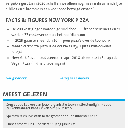
verpakkingen. En in 2020 schaffen we alleen nog maar milieuvriendelijke
e-bikes en e-brommers aan voor onze bezorgdiensten.”
FACTS & FIGURES NEW YORK PIZZA
De 200 vestigingen worden gerund door 111 franchisenemers en er
werken 77 medewerkers op het hoofdkantoor
In 2019 gaan er meer dan 10 miljoen pizza’s over de toonbank
Meest verkochte pizza is de double tasty; 1 pizza half-om-half
belegd
New York Pizza introduceerde in april 2018 als eerste in Europa de
Vegan Pizza (in drie uitvoeringen)
Vorig bericht
Terug naar nieuws
MEEST GELEZEN
Zorg dat de keuken van jouw organisatie toekomstbestendig is met de
keukenmanager module van SimplyDelivery
Specsavers en Eye Wish beste getest door Consumentenbond
Franchiseformule Hubo viert 55-jarig jubileum