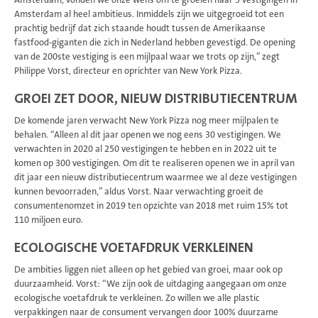
Amsterdam al heel ambitieus. Inmiddels zijn we uitgegroeid tot een
prachtig bedrijf dat zich staande houdt tussen de Amerikaanse
fastfood-giganten die zich in Nederland hebben gevestigd. De opening
van de 200ste vestiging is een mijlpaal waar we trots op zijn,” zegt
Philippe Vorst, directeur en oprichter van New York Pizza.
GROEI ZET DOOR, NIEUW DISTRIBUTIECENTRUM
De komende jaren verwacht New York Pizza nog meer mijlpalen te
behalen. “Alleen al dit jaar openen we nog eens 30 vestigingen. We
verwachten in 2020 al 250 vestigingen te hebben en in 2022 uit te
komen op 300 vestigingen. Om dit te realiseren openen we in april van
dit jaar een nieuw distributiecentrum waarmee we al deze vestigingen
kunnen bevoorraden,” aldus Vorst. Naar verwachting groeit de
consumentenomzet in 2019 ten opzichte van 2018 met ruim 15% tot
110 miljoen euro.
ECOLOGISCHE VOETAFDRUK VERKLEINEN
De ambities liggen niet alleen op het gebied van groei, maar ook op
duurzaamheid. Vorst: “We zijn ook de uitdaging aangegaan om onze
ecologische voetafdruk te verkleinen. Zo willen we alle plastic
verpakkingen naar de consument vervangen door 100% duurzame