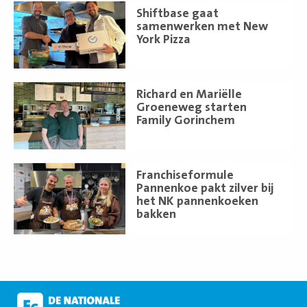
Lees
Shiftbase gaat
meer
samenwerken met New
York Pizza
Lees
Richard en Mariëlle
meer
Groeneweg starten
Family Gorinchem
Lees
Franchiseformule
meer
Pannenkoe pakt zilver bij
het NK pannenkoeken
bakken