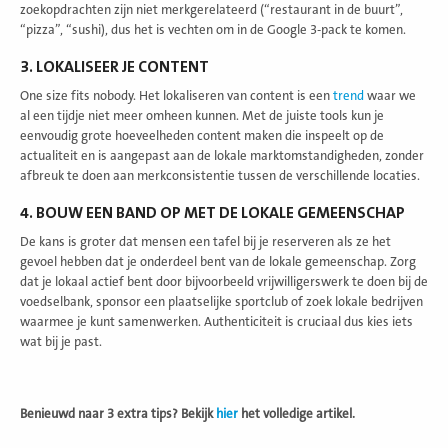
zoekopdrachten zijn niet merkgerelateerd (“restaurant in de buurt”,
“pizza”, “sushi), dus het is vechten om in de Google 3-pack te komen.
3. LOKALISEER JE CONTENT
One size fits nobody. Het lokaliseren van content is een
trend
waar we
al een tijdje niet meer omheen kunnen. Met de juiste tools kun je
eenvoudig grote hoeveelheden content maken die inspeelt op de
actualiteit en is aangepast aan de lokale marktomstandigheden, zonder
afbreuk te doen aan merkconsistentie tussen de verschillende locaties.
4. BOUW EEN BAND OP MET DE LOKALE GEMEENSCHAP
De kans is groter dat mensen een tafel bij je reserveren als ze het
gevoel hebben dat je onderdeel bent van de lokale gemeenschap. Zorg
dat je lokaal actief bent door bijvoorbeeld vrijwilligerswerk te doen bij de
voedselbank, sponsor een plaatselijke sportclub of zoek lokale bedrijven
waarmee je kunt samenwerken. Authenticiteit is cruciaal dus kies iets
wat bij je past.
Benieuwd naar 3 extra tips? Bekijk
hier
het volledige artikel.