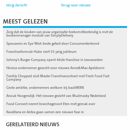
Vorig bericht
Terug naar nieuws
MEEST GELEZEN
Zorg dat de keuken van jouw organisatie toekomstbestendig is met de
keukenmanager module van SimplyDelivery
Specsavers en Eye Wish beste getest door Consumentenbond
Franchiseformule Hubo viert 55-jarig jubileum
Johnny’s Burger Company opent 40ste franchise in Leeuwarden
Horeca-ondernemer gezocht voor nieuwe Anne&Max Apeldoorn
Freshly Chopped sluit Master Franchisecontract met Fresh Food Fast
Company
Grote ambitie, ondernemers welkom bij backWERK
Anouk Hoogendijk: Het nieuwe gezicht van Mudmasky Nederland
Food Connect neemt branchegenoot Eten met gemak over
Kwalitaria en Antea gaan samen een nieuwe fase in
GERELATEERD NIEUWS