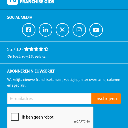
SOCIAL MEDIA
Ga
Ga
Ga
Ga
Ga
naar
naar
naar
naar
naar
Facebook
LinkedIn
Twitter
Instagram
Youtube
9,2 / 10 -
Op basis van 19 reviews
ABONNEREN NIEUWSBRIEF
Wekelijks nieuwe franchisekansen, vestigingen ter overname, columns
en specials.