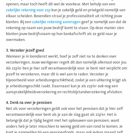
openen, maar toch heeft dit wel de voorkeur. Met behulp van een
zakelijke rekening voor zzp
kun je zakelijk geld en privégeld namelijk van
elkaar scheiden. Bovendien straal je professionaliteit uit richting jouw
klanten. Bij een
zakelijke rekening aanvragen
geef je namelijk aan dat de
rekening op naam van jouw bedrijf komt te staan. Op deze manier zien
klanten jouw bedrijfsnaam op hun bankafschrift als ze geld naar je
overmaken.
3. Verzeker jezelf goed
Wanneer je in loondienst werkt, hoef je zelf niet na te denken over
verzekeringen. Jouw werkgever regelt dit dan namelijk allemaal voor jou.
Als zzp’er ben je hier zelf verantwoordelijk voor. Je bent niet verplicht om
jezelf te verzekeren, maar dit is wel aan te raden. Verzeker je
bijvoorbeeld voor arbeidsongeschiktheid, zodat je een uitkering krijgt als
je arbeidsongeschikt raakt. Daarnaast kun je als zzp’er ook nog een
aansprakelijkheidsverzekering en rechtsbijstandverzekering afsluiten.
4. Denk na over je pensioen
Net als voor verzekeringen geldt ook voor het pensioen dat je hier zelf
verantwoordelijk voor bent als je aan de slag gaat als zzp’er. Het is
belangrijk dat je tijdig begint met het opbouwen van pensioen, want
anders heb je later misschien te weinig geld om van rond te komen. Je
kunt je aanmelden bij een pensioenfonds, maar ook iedere maand zelf