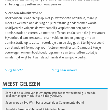
en bedrag opzij zetten voor jouw pensioen.
5. Zet een administratie op
Boekhouden is waarschijnlijk niet jouw favoriete bezigheid, maar je
moet er wel mee aan de slag als je zelfstandig ondernemer wordt.
Bedrijven zijn volgens de wet namelijk verplicht om een goede
administratie te voeren. Zo moeten offertes en facturen die je verstuurt
bijvoorbeeld aan een aantal eisen voldoen. Reden genoeg om een
administratie op te zetten voordat je aan de slag gaat. Stel bijvoorbeeld
een standaard format op voor facturen en offertes. Daarnaast kun je
overwegen om een boekhoudprogramma aan te schaffen, zodat je
minder tijd kwijt bent aan de administratie van jouw bedrijf.
Vorig bericht
Terug naar nieuws
MEEST GELEZEN
Zorg dat de keuken van jouw organisatie toekomstbestendig is met de
keukenmanager module van SimplyDelivery
Specsavers en Eye Wish beste getest door Consumentenbond
Franchiseformule Hubo viert 55-jarig jubileum