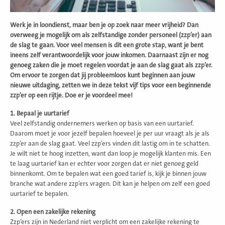
Werk je in loondienst, maar ben je op zoek naar meer vrijheid? Dan
overweeg je mogelijk om als zelfstandige zonder personeel (zzp’er) aan
de slag te gaan. Voor veel mensen is dit een grote stap, want je bent
ineens zelf verantwoordelijk voor jouw inkomen. Daarnaast zijn er nog
genoeg zaken die je moet regelen voordat je aan de slag gaat als zzp’er.
Om ervoor te zorgen dat jij probleemloos kunt beginnen aan jouw
nieuwe uitdaging, zetten we in deze tekst vijf tips voor een beginnende
zzp’er op een rijtje. Doe er je voordeel mee!
1. Bepaal je uurtarief
Veel zelfstandig ondernemers werken op basis van een uurtarief.
Daarom moet je voor jezelf bepalen hoeveel je per uur vraagt als je als
zzp’er aan de slag gaat. Veel zzp’ers vinden dit lastig om in te schatten.
Je wilt niet te hoog inzetten, want dan loop je mogelijk klanten mis. Een
te laag uurtarief kan er echter voor zorgen dat er niet genoeg geld
binnenkomt. Om te bepalen wat een goed tarief is, kijk je binnen jouw
branche wat andere zzp’ers vragen. Dit kan je helpen om zelf een goed
uurtarief te bepalen.
2. Open een zakelijke rekening
Zzp’ers zijn in Nederland niet verplicht om een zakelijke rekening te