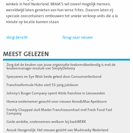
winkels in heel Nederland. BRAM’S wil zoveel mogelijk mensen,
wereldwijd laten genieten van hun verse frites. Daarom laten zij
speciale zeecontainers ombouwen tot unieke verkoop units die a la
minute op locatie kunnen staan.
Vorig bericht
Terug naar nieuws
MEEST GELEZEN
Zorg dat de keuken van jouw organisatie toekomstbestendig is met de
keukenmanager module van SimplyDelivery
Specsavers en Eye Wish beste getest door Consumentenbond
Franchiseformule Hubo viert 55-jarig jubileum
Johnny’s Burger Company opent 40ste franchise in Leeuwarden
Horeca-ondernemer gezocht voor nieuwe Anne&Max Apeldoorn
Freshly Chopped sluit Master Franchisecontract met Fresh Food Fast
Company
Grote ambitie, ondernemers welkom bij backWERK
Anouk Hoogendijk: Het nieuwe gezicht van Mudmasky Nederland