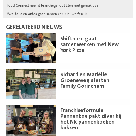
Food Connect neemt branchegenoot Eten met gemak over
Kwalitaria en Antea gaan samen een nieuwe fase in
GERELATEERD NIEUWS
Lees
Shiftbase gaat
meer
samenwerken met New
York Pizza
Lees
Richard en Mariëlle
meer
Groeneweg starten
Family Gorinchem
Lees
Franchiseformule
meer
Pannenkoe pakt zilver bij
het NK pannenkoeken
bakken