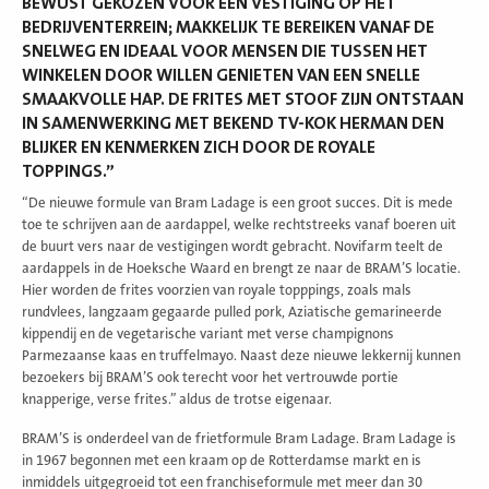
BEWUST GEKOZEN VOOR EEN VESTIGING OP HET
BEDRIJVENTERREIN; MAKKELIJK TE BEREIKEN VANAF DE
SNELWEG EN IDEAAL VOOR MENSEN DIE TUSSEN HET
WINKELEN DOOR WILLEN GENIETEN VAN EEN SNELLE
SMAAKVOLLE HAP. DE FRITES MET STOOF ZIJN ONTSTAAN
IN SAMENWERKING MET BEKEND TV-KOK HERMAN DEN
BLIJKER EN KENMERKEN ZICH DOOR DE ROYALE
TOPPINGS.”
“De nieuwe formule van Bram Ladage is een groot succes. Dit is mede
toe te schrijven aan de aardappel, welke rechtstreeks vanaf boeren uit
de buurt vers naar de vestigingen wordt gebracht. Novifarm teelt de
aardappels in de Hoeksche Waard en brengt ze naar de BRAM’S locatie.
Hier worden de frites voorzien van royale topppings, zoals mals
rundvlees, langzaam gegaarde pulled pork, Aziatische gemarineerde
kippendij en de vegetarische variant met verse champignons
Parmezaanse kaas en truffelmayo. Naast deze nieuwe lekkernij kunnen
bezoekers bij BRAM’S ook terecht voor het vertrouwde portie
knapperige, verse frites.” aldus de trotse eigenaar.
BRAM’S is onderdeel van de frietformule Bram Ladage. Bram Ladage is
in 1967 begonnen met een kraam op de Rotterdamse markt en is
inmiddels uitgegroeid tot een franchiseformule met meer dan 30