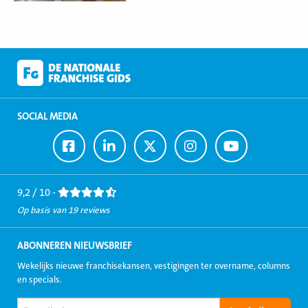
SOCIAL MEDIA
Ga
Ga
Ga
Ga
Ga
naar
naar
naar
naar
naar
Facebook
LinkedIn
Twitter
Instagram
Youtube
9,2 / 10 -
Op basis van 19 reviews
ABONNEREN NIEUWSBRIEF
Wekelijks nieuwe franchisekansen, vestigingen ter overname, columns
en specials.